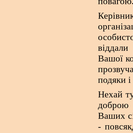
повагою
Керівн
організа
особисто
віддали
Вашої ко
прозвуч
подяки і
Нехай т
доброю 
Ваших сі
- повся