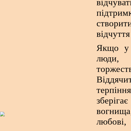
відчу
підтрим
створи
відчуття
Якщо у 
люди, 
торжест
Віддяч
терпінн
зберіг
вогнища,
любові