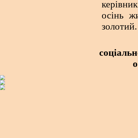
керівник
осінь ж
золотий.
соціальн
о