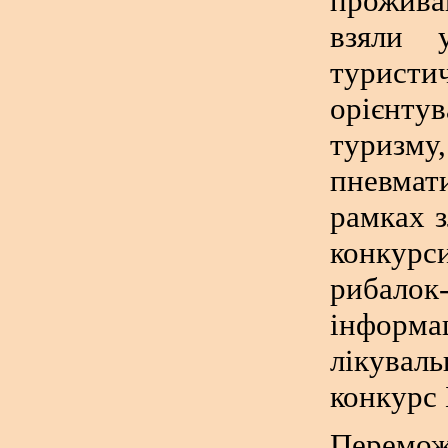
прожива
взяли 
турист
орієнтув
туризм
пневмат
рамках з
конкур
рибалок-
інформа
лікуваль
конкурс 
Перем