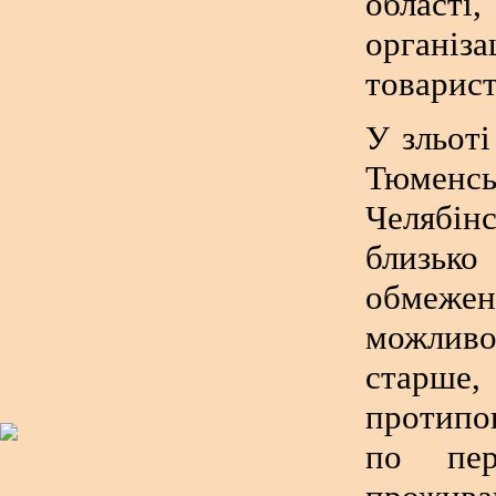
област
органі
товарист
У зльоті
Тюменс
Челябін
близько
обмеж
можлив
старш
протипо
по пер