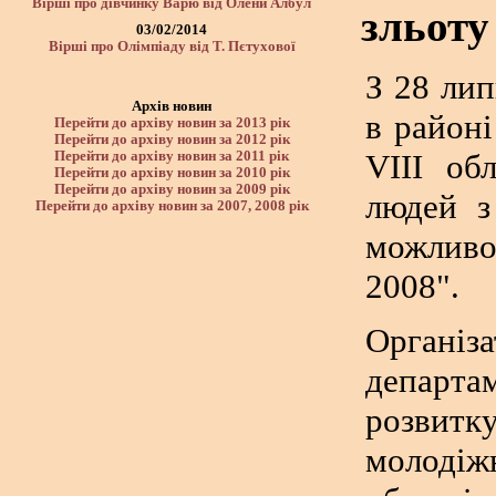
Вірші про дівчинку Варю від Олени Албул
зльоту
03/02/2014
Вірші про Олімпіаду від Т. Пєтухової
З 28 лип
Архів новин
в район
Перейти до архіву новин за 2013 рік
Перейти до архіву новин за 2012 рік
VIII об
Перейти до архіву новин за 2011 рік
Перейти до архіву новин за 2010 рік
Перейти до архіву новин за 2009 рік
людей з
Перейти до архіву новин за 2007, 2008 рік
можлив
2008".
Організ
депар
розвитк
молодіж