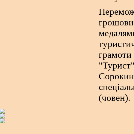
Перемо
грошови
медаля
туристич
грамоти
"Турис
Сорокин
спеціаль
(човен).