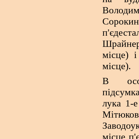
Воло
Сорок
п'єдест
Шрайнер
місце) 
місце).
В осо
підсумка
лука 1-
Мітюко
Заводоук
місце п'