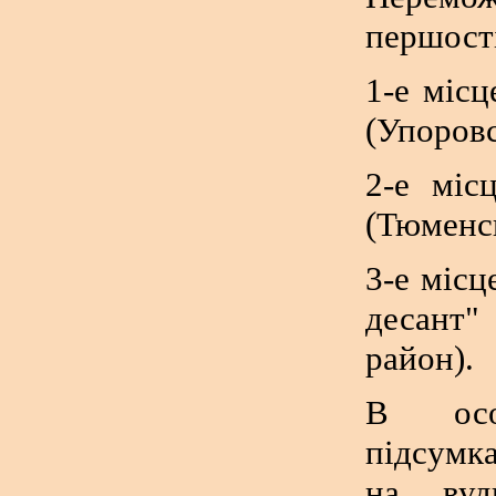
першості
1-е місц
(Упоровс
2-е міс
(Тюменсь
3-е місц
десант"
район).
В осо
підсумк
на вуд