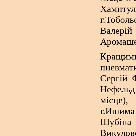
Хамитул
г.Тобол
Валерій
Аромаше
Кращи
пневмат
Сергій 
Нефельд
місце)
г.Ишима
Шубіна
Викуловс