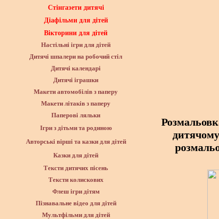
Стінгазети дитячі
Діафільми для дітей
Вікторини для дітей
Настільні ігри для дітей
Дитячі шпалери на робочий стіл
Дитячі календарі
Дитячі іграшки
Макети автомобілів з паперу
Макети літаків з паперу
Паперові ляльки
Розмальовк
Ігри з дітьми та родиною
дитячому
Авторські вірші та казки для дітей
розмальо
Казки для дітей
Тексти дитячих пісень
Тексти колискових
Флеш ігри дітям
Пізнавальне відео для дітей
Мультфільми для дітей