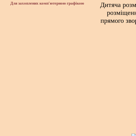
Дитяча розма
Для захоплених комп'ютерною графікою
розміщенн
прямого зво