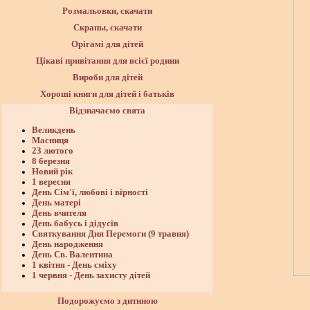
Розмальовки, скачати
Скрапы, скачати
Орігамі для дітей
Цікаві привітання для всієї родини
Вироби для дітей
Хороші книги для дітей і батьків
Відзначаємо свята
Великдень
Масниця
23 лютого
8 березня
Новий рік
1 вересня
День Сім'ї, любові і вірності
День матері
День вчителя
День бабусь і дідусів
Святкування Дня Перемоги (9 травня)
День народження
День Св. Валентина
1 квітня - День сміху
1 червня - День захисту дітей
Подорожуємо з дитиною