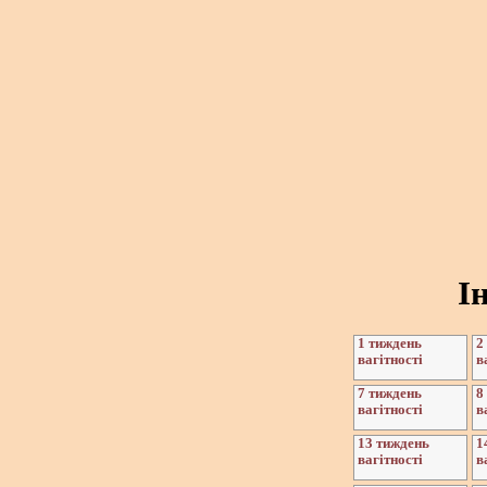
І
1 тиждень
2
вагітності
в
7 тиждень
8
вагітності
в
13 тиждень
1
вагітності
в