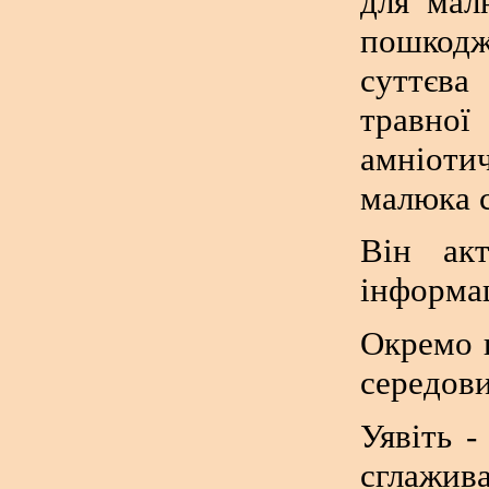
для мал
пошкодж
суттєва
травної
амніоти
малюка 
Він ак
інформа
Окремо 
середов
Уявіть -
сглажива