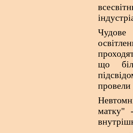
всесвіт
індустрі
Чудове
освітлен
проходя
що біл
підсвід
провели 
Невтомн
матку" 
внутріш