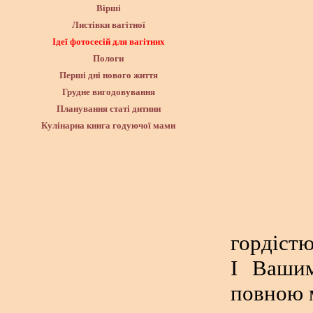
Вірші
Листівки вагітної
Ідеї фотосесій для вагітних
Пологи
Перші дні нового життя
Грудне вигодовування
Планування статі дитини
Кулінарна книга годуючої мами
гордіст
І Вашим
повною 