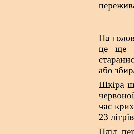
пережива
На голов
це ще н
старанно
або збир
Шкіра щ
червоної
час крих
23 літрів
Плід пе