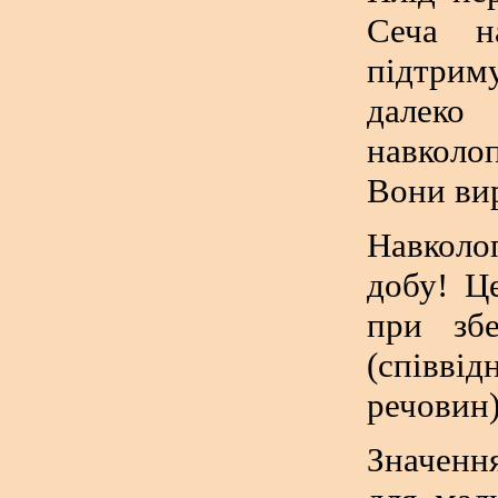
Сеча н
підтриму
далек
навколоп
Вони ви
Навколоп
добу! Ц
при збе
(співві
речовин)
Значенн