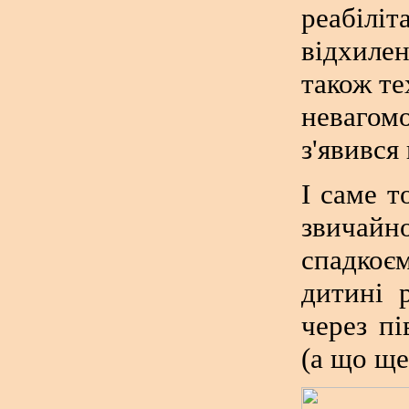
реабіл
відхиле
також те
невагом
з'явився
І саме 
звичайн
спадкоє
дитині 
через пі
(а що ще