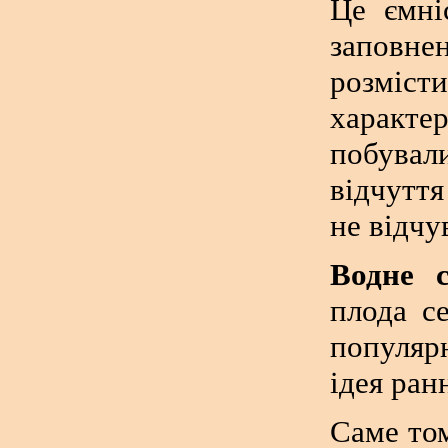
Це ємні
заповн
розміст
характе
побувал
відчуття
не відчу
Водне 
плода с
популярн
ідея ран
Саме том