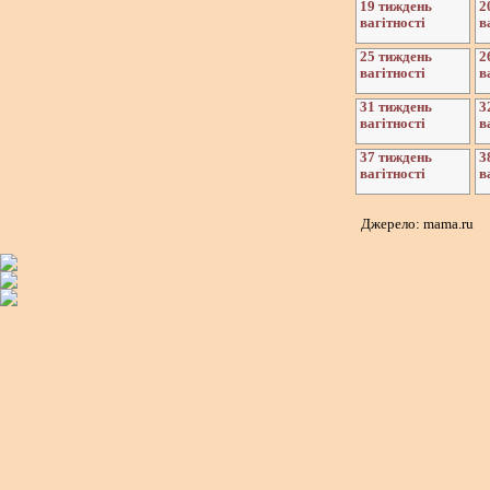
19 тиждень
2
вагітності
в
25 тиждень
2
вагітності
в
31 тиждень
3
вагітності
в
37 тиждень
3
вагітності
в
Джерело: mama.ru