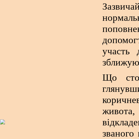
Зазвича
нормаль
поповне
допомог
участь 
зближуют
Що сто
глянув
коричн
живота,
відклад
званого 