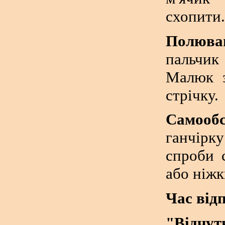
схопити.
Полюва
пальчик
Малюк з
стрічку.
Самообс
ганчірк
спроби 
або ніжк
Час від
"Відчу