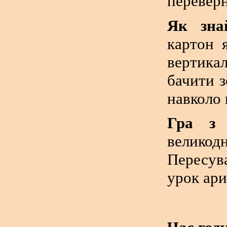
переверн
Як зна
картон 
вертика
бачити з
навколо 
Гра з 
велико
Пересув
урок ар