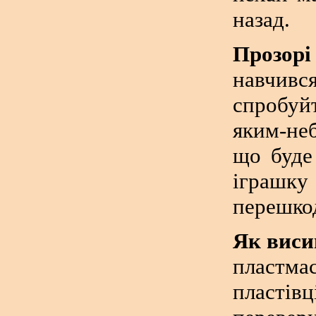
назад.
Прозорі
навчив
спробуйт
яким-неб
що буде
іграшк
перешко
Як виси
пластм
пластів