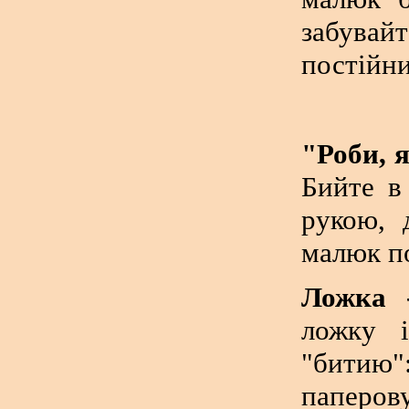
забувайт
постійн
"Роби, я
Бийте в
рукою, 
малюк п
Ложка -
ложку і
"битию"
паперов