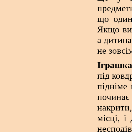
предмет
що один
Якщо ви
а дитина
не зовсі
Іграшка
під ковд
підніме 
починає
накрити
місці, і
несподів