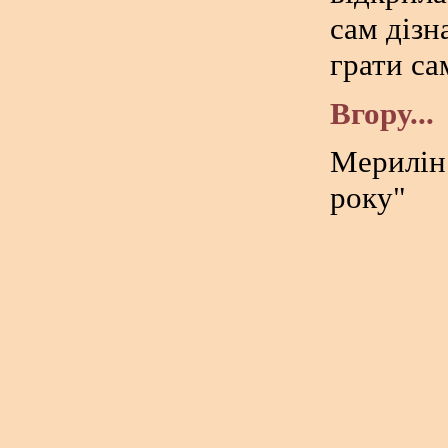
сам дізна
грати са
Вгору...
Мерилін
року"