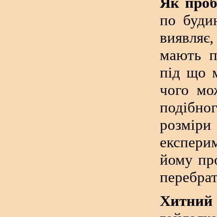
Як проб
по буди
виявляє,
мають п
під що 
чого мо
подібног
розміри 
експери
йому про
перебрат
Хитний 