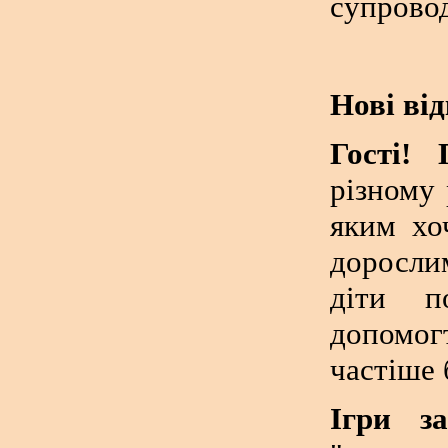
супрово
Нові ві
Гості! 
різному
яким хо
доросли
діти п
допомог
частіше 
Ігри з