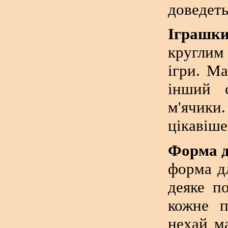
доведеть
Іграшки
круглим
ігри. М
інший 
м'ячики.
цікавіше
Форма д
форма д
деяке п
кожне п
нехай м