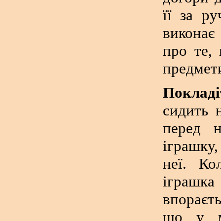
її за р
виконає 
про те,
предмет
Покладі
сидить 
перед н
іграшку,
неї. Ко
іграшка
впораєть
що у м