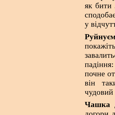
як бити
сподобає
у відчут
Руйнуєм
покажіт
завалит
падіння:
почне от
він та
чудовий 
Чашка 
догори 