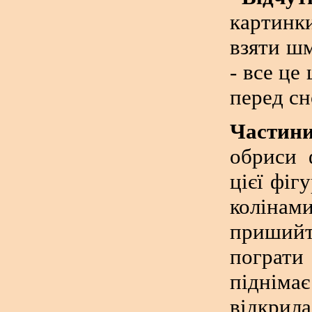
картинк
взяти ш
- все це
перед с
Частини
обриси 
цієї фіг
колінам
приший
пограти
піднім
відкрила