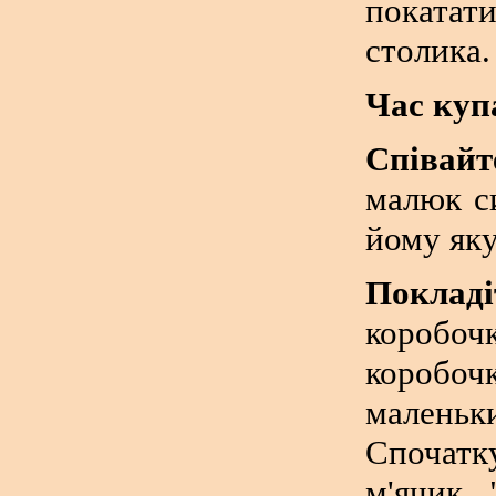
покатат
столика.
Час куп
Співайт
малюк си
йому яку
Поклад
коробо
коробоч
маленьк
Спочатк
м'ячик 