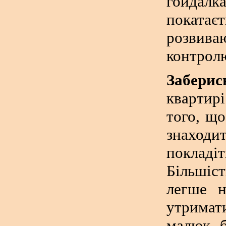
гойдалка
покатає
розвива
контролю
Заберис
квартирі
того, щ
знаходи
покладі
Більшіс
легше н
утримат
малюк б