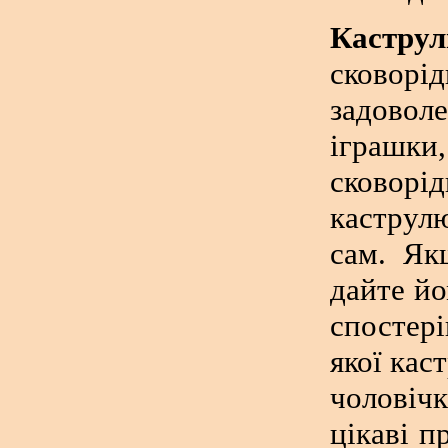
Кастру
сковор
задовол
іграшк
сковорід
каструл
сам. Як
дайте йо
спостер
якої ка
чоловіч
цікаві п