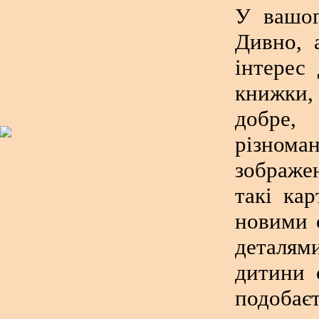
У вашог
Дивно, 
інтерес
книжки, 
добре,
різнома
зображе
такі ка
новими 
деталям
дитини 
подобає