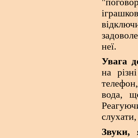
"погово
іграшк
відклю
задовол
неї.
Увага д
на різн
телефон,
вода, щ
Реагуюч
слухати,
Звуки, 