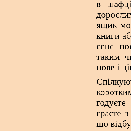
в шафці
доросли
ящик мо
книги аб
сенс по
таким ч
нове і ці
Спілкую
коротки
годуєте
граєте 
що відбу