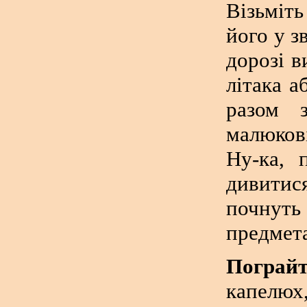
Візьміт
його у з
дорозі в
літака а
разом 
малюкові
Ну-ка, 
дивитис
почнут
предмета
Пограйт
капелюх