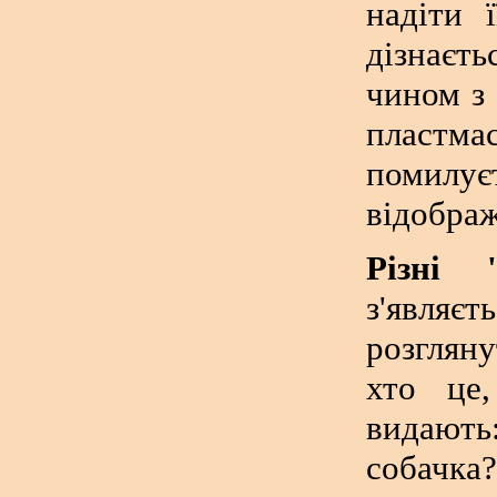
надіти 
дізнаєт
чином з 
пластм
помилу
відображ
Різні 
з'являє
розгляну
хто це,
видають
собачка?