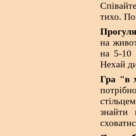
Співайте
тихо. По
Прогуля
на живот
на 5-10 
Нехай ди
Гра "в 
потрібн
стільце
знайти 
сховатис