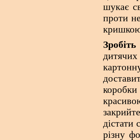
шукає с
проти не
кришкою
Зробіть
дитячих
картонн
достави
коробки
красиво
закрийт
дістати 
різну ф