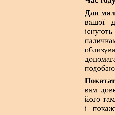
Час год
Для мал
вашої д
існують
паличк
облиз
допомаг
подобаю
Покатат
вам дов
його там
і покаж