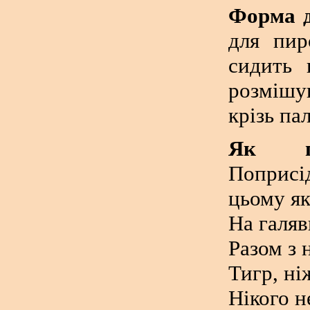
Форма д
для пир
сидить 
розмішу
крізь па
Як по
Поприсі
цьому як
На галяв
Разом з 
Тигр, ні
Нікого н