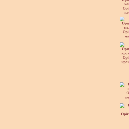
Орі
ка
Орі
м
Орі
кро
О
п
Оріг