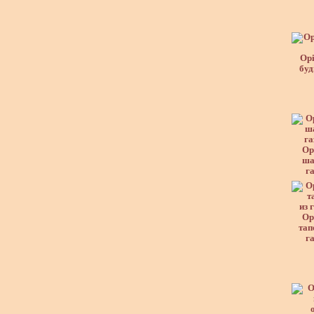
Орі
буд
Ор
ша
га
Ор
тап
га