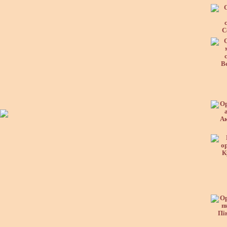
С
В
А
К
Пі