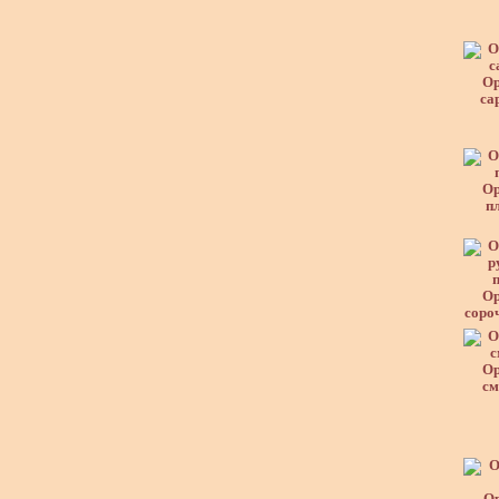
Ор
са
Ор
п
Ор
соро
Ор
см