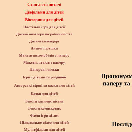
Стінгазети дитячі
Діафільми для дітей
Вікторини для дітей
Настільні ігри для дітей
Дитячі шпалери на робочий стіл
Дитячі календарі
Дитячі іграшки
Макети автомобілів з паперу
Макети літаків з паперу
Паперові ляльки
Пропонуємо
Ігри з дітьми та родиною
паперу та
Авторські вірші та казки для дітей
Казки для дітей
Тексти дитячих пісень
Тексти колискових
Флеш ігри дітям
Послідо
Пізнавальне відео для дітей
Мультфільми для дітей