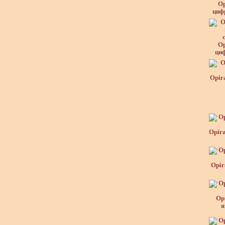
Ор
циф
Ор
циф
Оріг
Оріга
Оріг
Ор
я