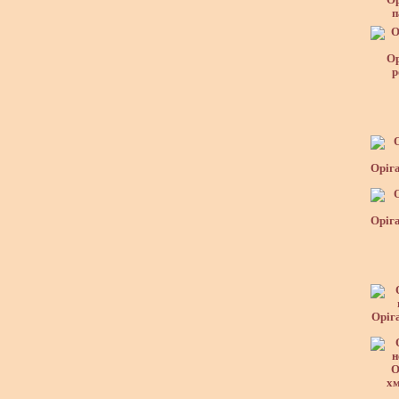
Ор
п
Ор
р
Оріга
Оріга
Оріг
О
хм