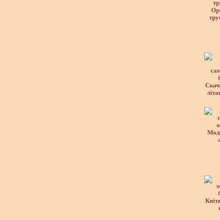
Ор
тру
Скач
літа
Моде
Квітк