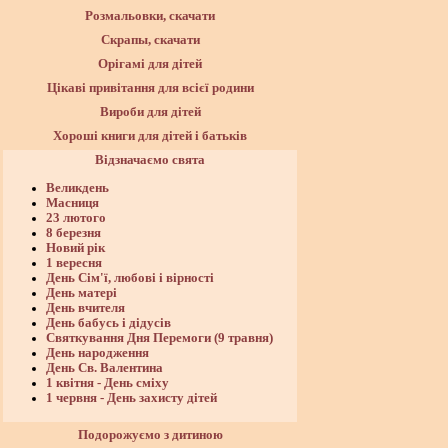
Розмальовки, скачати
Скрапы, скачати
Орігамі для дітей
Цікаві привітання для всієї родини
Вироби для дітей
Хороші книги для дітей і батьків
Відзначаємо свята
Великдень
Масниця
23 лютого
8 березня
Новий рік
1 вересня
День Сім'ї, любові і вірності
День матері
День вчителя
День бабусь і дідусів
Святкування Дня Перемоги (9 травня)
День народження
День Св. Валентина
1 квітня - День сміху
1 червня - День захисту дітей
Подорожуємо з дитиною