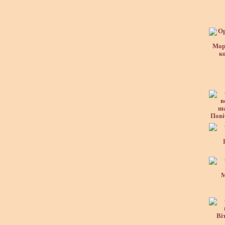
Мор
к
Пові
М
Ві