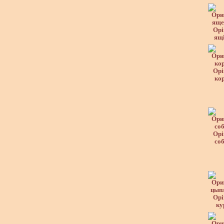
Орі
ящ
Орі
ко
Орі
со
Орі
ку