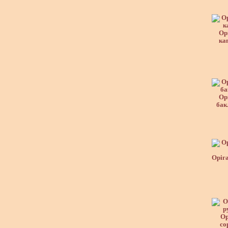
Ор
ка
Ор
бак
Оріга
Ор
со