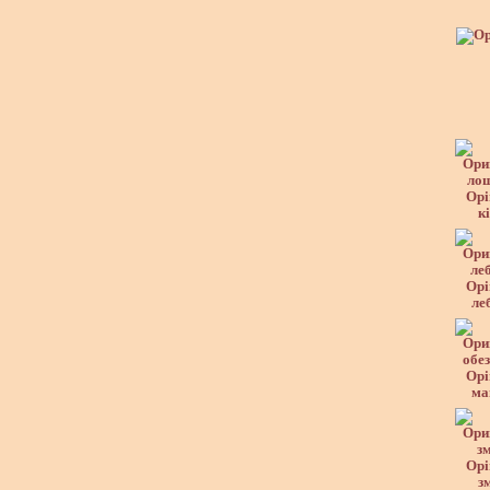
Орі
к
Орі
ле
Орі
ма
Орі
з