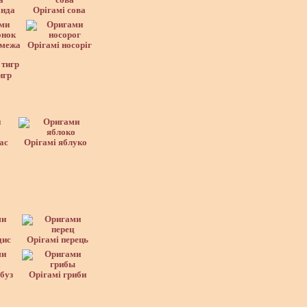
анда
Орігамі сова
дмежа
Орігамі носоріг
игр
ас
Орігамі яблуко
дис
Орігамі перець
буз
Орігамі гриби