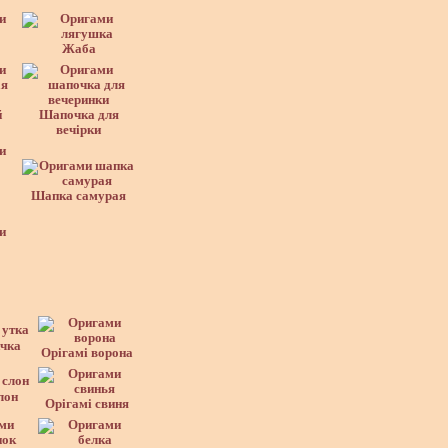
Жаба
й
Шапочка для
вечірки
Шапка самурая
ачка
Орігамі ворона
лон
Орігамі свиня