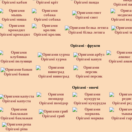
Орігамі кабан
Орігамі кріт
Орігамі панда
Орігамі п
Орігамі єнот
Орігамі миша
Орігамі собака
Орігамі ве
Орігамі білка летяга
Орігамі т
Орігамі крокодил
Орігамі кролик
Орігамі - фрукти
Орігамі хурма
Орігамі кавун
Орігамі полуниця
Орігамі анан
Орігамі банан
Орігамі виноград
Орігамі персик
Орігамі - овочі
Орігамі капуста
Орігамі помідор
Орігамі кукурудза
Орігамі ре
Орігамі гриб
Орігамі баклажан
Орігамі морква
Орігамі гар
Орігамі ріпа