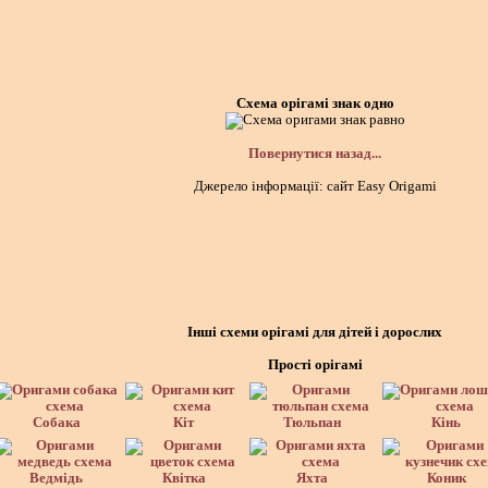
Схема орігамі знак одно
Повернутися назад...
Джерело інформації: сайт Easy Origami
Інші схеми орігамі для дітей і дорослих
Прості орігамі
Собака
Кіт
Тюльпан
Кінь
Ведмідь
Квітка
Яхта
Коник