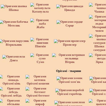
Шапка
Цикада
Катапульта
Чашка
Метелик
Серце
Жаба
Моторни
човен
Вітрильник
Пропелер
Пінгвін
Шапка
самурая
Дзига
Сумо
Вітряк
Зірка
Орігамі - тварини
Орігамі хом'як
Орігамі к
Орігамі кінь
Орігамі кошеня
Орігамі горобець
Орігамі с
Орігамі лебідь
Орігамі бегемот