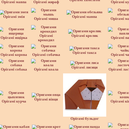
Орігамі хамелеон
Орігамі мавпа
Орігамі жираф
Орігамі к
Орігамі змія
Орігамі мавпа
Орігамі миша
Орігамі м
Орігамі
Орігамі кролик
Орігамі ящірка
Орігамі п
крокодил
Орігамі такса
Орігамі корова
Орігамі собачка
Орігамі ч
Орігамі лисиця
Орігамі собака
Орігамі коала
Орігамі лас
Орігамі вівця
Орігамі курча
Орігамі к
Орігамі бульдог