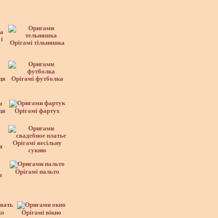
і
Орігамі тільняшка
ця
Орігамі футболка
ця
Орігамі фартух
Орігамі весільну
я
сукню
Орігамі пальто
я
ко
Орігамі вікно