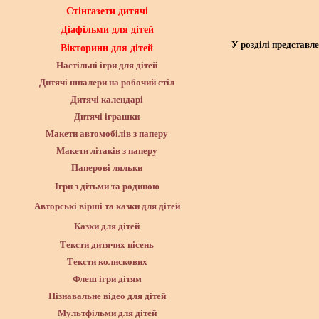
Стінгазети дитячі
Діафільми для дітей
У розділі представл
Вікторини для дітей
Настільні ігри для дітей
Дитячі шпалери на робочий стіл
Дитячі календарі
Дитячі іграшки
Макети автомобілів з паперу
Макети літаків з паперу
Паперові ляльки
Ігри з дітьми та родиною
Авторські вірші та казки для дітей
Казки для дітей
Тексти дитячих пісень
Тексти колискових
Флеш ігри дітям
Пізнавальне відео для дітей
Мультфільми для дітей