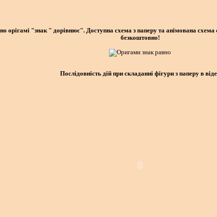
ено орігамі "знак " дорівнює". Доступна схема з паперу та анімована схема
безкоштовно!
Послідовність дій при складанні фігури з паперу в від