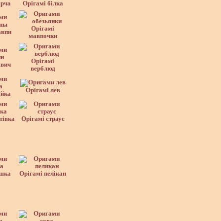
урча
Орігамі білка
Орігамі
авпи
мавпочки
Орігамі
авич
верблюд
Орігамі лев
айка
тівка
Орігамі страус
ішка
Орігамі пелікан