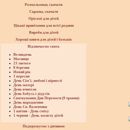
Розмальовки, скачати
Скрапы, скачати
Орігамі для дітей
Цікаві привітання для всієї родини
Вироби для дітей
Хороші книги для дітей і батьків
Відзначаємо свята
Великдень
Масниця
23 лютого
8 березня
Новий рік
1 вересня
День Сім'ї, любові і вірності
День матері
День вчителя
День бабусь і дідусів
Святкування Дня Перемоги (9 травня)
День народження
День Св. Валентина
1 квітня - День сміху
1 червня - День захисту дітей
Подорожуємо з дитиною