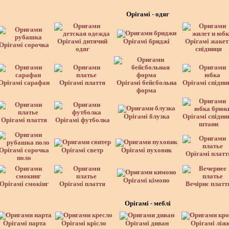
Орігамі - одяг
Орігамі дитячий
Орігамі бриджі
Орігамі жакет 
Орігамі сорочка
одяг
спідниця
Орігамі сарафан
Орігамі плаття
Орігамі бейсбольна
Орігамі спідни
форма
Орігамі блузка
Орігамі спідни
Орігамі плаття
Орігамі футболка
штани
Орігамі сорочка
Орігамі светр
Орігамі пуховик
Орігамі платт
поло
Орігамі кімоно
Орігамі смокінг
Орігамі плаття
Вечірнє платт
Орігамі - меблі
Орігамі парта
Орігамі крісло
Орігамі диван
Орігамі ліж