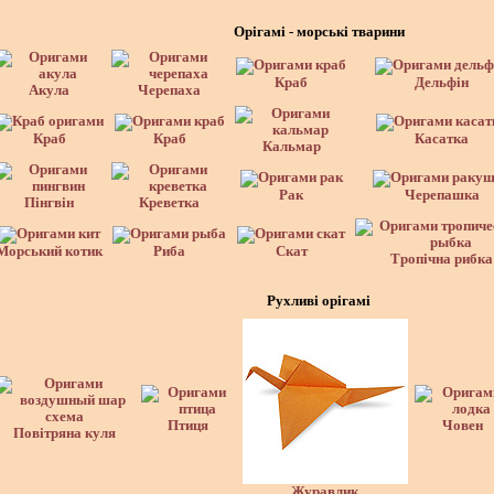
Орігамі - морські тварини
Краб
Дельфін
Акула
Черепаха
Краб
Краб
Касатка
Кальмар
Рак
Черепашка
Пінгвін
Креветка
Морський котик
Риба
Скат
Тропічна рибка
Рухливі орігамі
Птиця
Човен
Повітряна куля
Журавлик