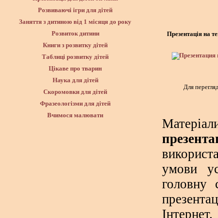
Розвиваючі ігри для дітей
Заняття з дитиною від 1 місяця до року
Розвиток дитини
Презентація на т
Книги з розвитку дітей
Таблиці розвитку дітей
Цікаве про тварин
Наука для дітей
Для перегляд
Скоромовки для дітей
Фразеологізми для дітей
Вчимося малювати
Матеріа
презента
використ
умови ус
головну 
презента
Інтернет