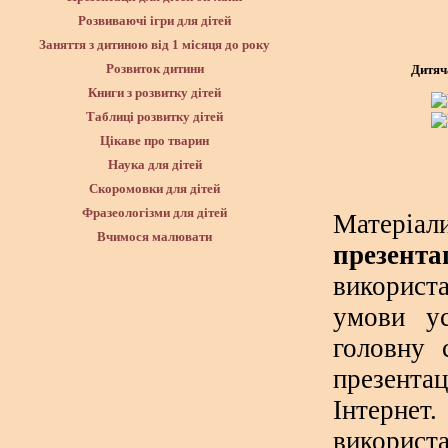
Розвиваючі ігри для дітей
Заняття з дитиною від 1 місяця до року
Розвиток дитини
Дитяч
Книги з розвитку дітей
Таблиці розвитку дітей
Цікаве про тварин
Наука для дітей
Скоромовки для дітей
Фразеологізми для дітей
Матеріа
Вчимося малювати
презента
використ
умови ус
головну 
презента
Інтернет
використа