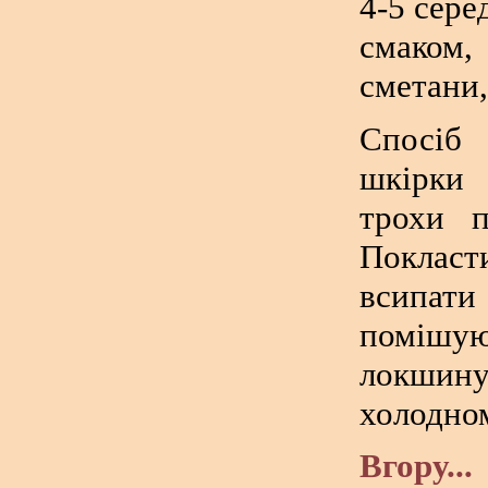
4-5 сере
смаком, 
сметани,
Спосіб
шкірки 
трохи п
Покласт
всипат
помішую
локшин
холодном
Вгору...