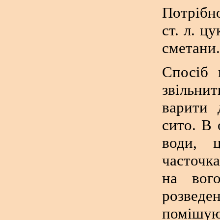
Потрібно
ст. л. ц
сметани.
Спосіб 
звільнит
варити 
сито. В
води, 
часточк
на вог
розвед
помішу