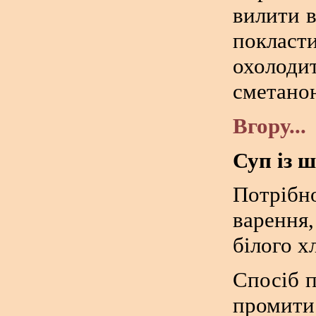
вилити в
покласти
охолод
сметано
Вгору...
Суп із 
Потрібн
варення,
білого х
Спосіб 
промити