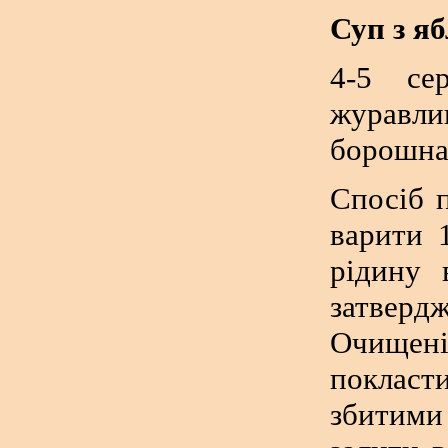
Суп з я
4-5 се
журавлин
борошна,
Спосіб 
варити 
рідину 
затверд
Очищені 
покласт
збитим