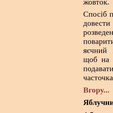
жовток.
Спосіб 
довести
розведе
поварит
яєчний 
щоб на 
подава
часточка
Вгору...
Яблучни