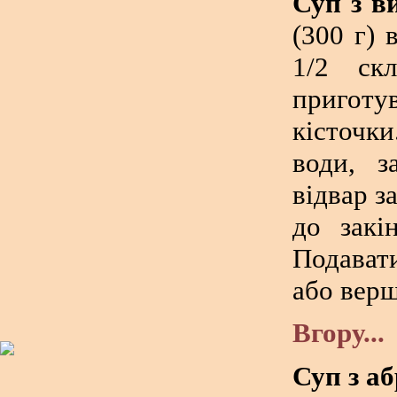
Суп з в
(300 г) 
1/2 ск
пригот
кісточки
води, з
відвар з
до закі
Подават
або вер
Вгору...
Суп з аб