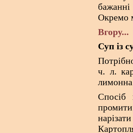
бажанні
Окремо 
Вгору...
Суп із 
Потрібно
ч. л. к
лимонна 
Спосіб 
промит
наріза
Картопл