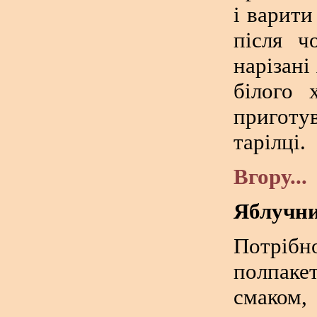
і варити
після ч
нарізані
білого 
приготув
тарілці.
Вгору...
Яблучни
Потрібн
полпаке
смаком,