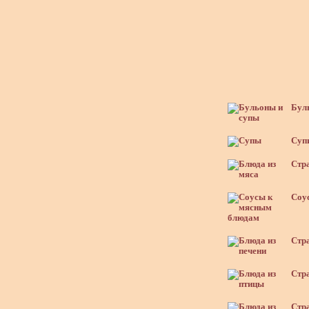
Буль
Супи
Стра
Соус
Стра
Стра
Стра