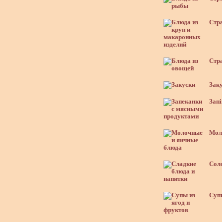
Стра
Стра
Заку
Запі
Моло
Соло
Супи