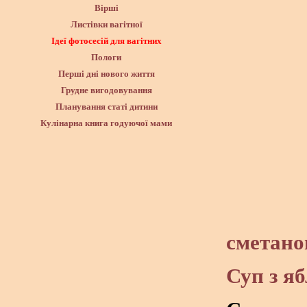
Вірші
Листівки вагітної
Ідеї фотосесій для вагітних
Пологи
Перші дні нового життя
Грудне вигодовування
Планування статі дитини
Кулінарна книга годуючої мами
сметан
Суп з я