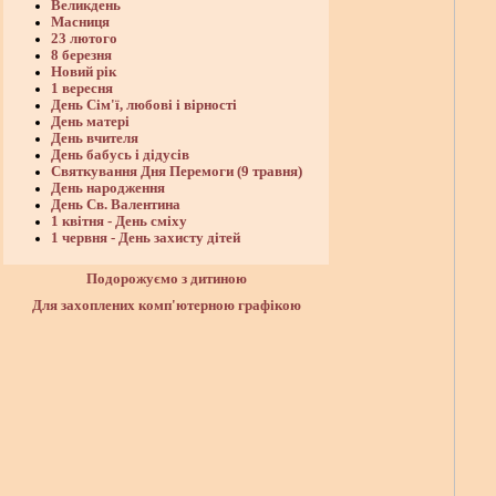
Великдень
Масниця
23 лютого
8 березня
Новий рік
1 вересня
День Сім'ї, любові і вірності
День матері
День вчителя
День бабусь і дідусів
Святкування Дня Перемоги (9 травня)
День народження
День Св. Валентина
1 квітня - День сміху
1 червня - День захисту дітей
Подорожуємо з дитиною
Для захоплених комп'ютерною графікою