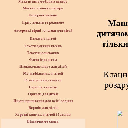
Макети автомобілів з паперу
Макети літаків з паперу
Паперові ляльки
Маши
Ігри з дітьми та родиною
дитячом
Авторські вірші та казки для дітей
Казки для дітей
тільки
Тексти дитячих пісень
Тексти колискових
Флеш ігри дітям
Пізнавальне відео для дітей
Клацн
Мультфільми для дітей
Розмальовки, скачати
роздр
Скрапы, скачати
Орігамі для дітей
Цікаві привітання для всієї родини
Вироби для дітей
Хороші книги для дітей і батьків
Відзначаємо свята