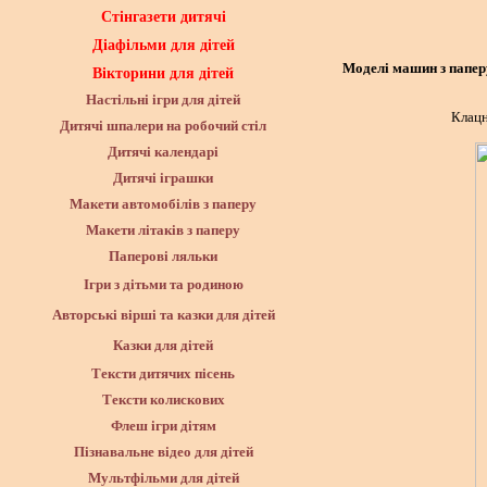
Стінгазети дитячі
Діафільми для дітей
Моделі машин з паперу
Вікторини для дітей
Настільні ігри для дітей
Клацн
Дитячі шпалери на робочий стіл
Дитячі календарі
Дитячі іграшки
Макети автомобілів з паперу
Макети літаків з паперу
Паперові ляльки
Ігри з дітьми та родиною
Авторські вірші та казки для дітей
Казки для дітей
Тексти дитячих пісень
Тексти колискових
Флеш ігри дітям
Пізнавальне відео для дітей
Мультфільми для дітей