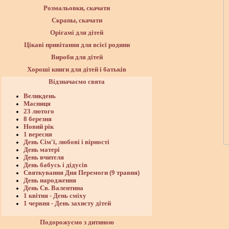
Розмальовки, скачати
Скрапы, скачати
Орігамі для дітей
Цікаві привітання для всієї родини
Вироби для дітей
Хороші книги для дітей і батьків
Відзначаємо свята
Великдень
Масниця
23 лютого
8 березня
Новий рік
1 вересня
День Сім'ї, любові і вірності
День матері
День вчителя
День бабусь і дідусів
Святкування Дня Перемоги (9 травня)
День народження
День Св. Валентина
1 квітня - День сміху
1 червня - День захисту дітей
Подорожуємо з дитиною