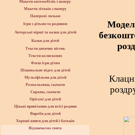
Макети автомобілів з паперу
Макети літаків з паперу
Паперові ляльки
Модел
Ігри з дітьми та родиною
безкошто
Авторські вірші та казки для дітей
Казки для дітей
розд
Тексти дитячих пісень
Тексти колискових
Флеш ігри дітям
Пізнавальне відео для дітей
Клацн
Мультфільми для дітей
Розмальовки, скачати
роздр
Скрапы, скачати
Орігамі для дітей
Цікаві привітання для всієї родини
Вироби для дітей
Хороші книги для дітей і батьків
Відзначаємо свята