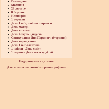
Великдень
Масниця
23 лютого
8 березня
Новий рік
1 вересня
День Сім'ї, любові і вірності
День матері
День вчителя
День бабусь і дідусів
Святкування Дня Перемоги (9 травня)
День народження
День Св. Валентина
1 квітня - День сміху
1 червня - День захисту дітей
Подорожуємо з дитиною
Для захоплених комп'ютерною графікою