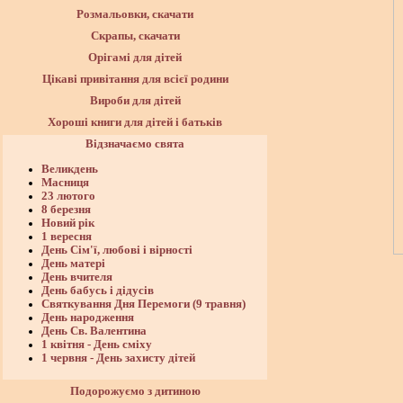
Розмальовки, скачати
Скрапы, скачати
Орігамі для дітей
Цікаві привітання для всієї родини
Вироби для дітей
Хороші книги для дітей і батьків
Відзначаємо свята
Великдень
Масниця
23 лютого
8 березня
Новий рік
1 вересня
День Сім'ї, любові і вірності
День матері
День вчителя
День бабусь і дідусів
Святкування Дня Перемоги (9 травня)
День народження
День Св. Валентина
1 квітня - День сміху
1 червня - День захисту дітей
Подорожуємо з дитиною