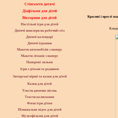
Стінгазети дитячі
Діафільми для дітей
Красиві і прості м
Вікторини для дітей
Настільні ігри для дітей
Клацн
Дитячі шпалери на робочий стіл
Дитячі календарі
Дитячі іграшки
Макети автомобілів з паперу
Макети літаків з паперу
Паперові ляльки
Ігри з дітьми та родиною
Авторські вірші та казки для дітей
Казки для дітей
Тексти дитячих пісень
Тексти колискових
Флеш ігри дітям
Пізнавальне відео для дітей
Мультфільми для дітей