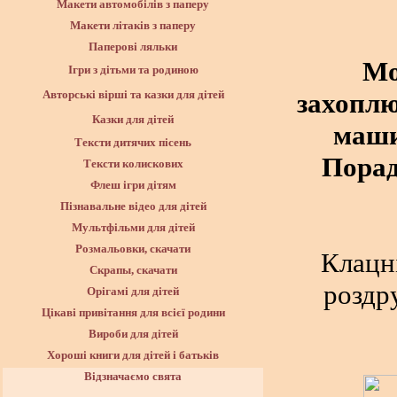
Макети автомобілів з паперу
Макети літаків з паперу
Паперові ляльки
Мо
Ігри з дітьми та родиною
захоплю
Авторські вірші та казки для дітей
Казки для дітей
маши
Тексти дитячих пісень
Порад
Тексти колискових
Флеш ігри дітям
Пізнавальне відео для дітей
Мультфільми для дітей
Розмальовки, скачати
Клацн
Скрапы, скачати
роздр
Орігамі для дітей
Цікаві привітання для всієї родини
Вироби для дітей
Хороші книги для дітей і батьків
Відзначаємо свята