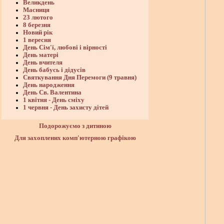
Великдень
Масниця
23 лютого
8 березня
Новий рік
1 вересня
День Сім'ї, любові і вірності
День матері
День вчителя
День бабусь і дідусів
Святкування Дня Перемоги (9 травня)
День народження
День Св. Валентина
1 квітня - День сміху
1 червня - День захисту дітей
Подорожуємо з дитиною
Для захоплених комп'ютерною графікою