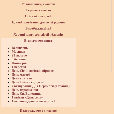
Розмальовки, скачати
Скрапы, скачати
Орігамі для дітей
Цікаві привітання для всієї родини
Вироби для дітей
Хороші книги для дітей і батьків
Відзначаємо свята
Великдень
Масниця
23 лютого
8 березня
Новий рік
1 вересня
День Сім'ї, любові і вірності
День матері
День вчителя
День бабусь і дідусів
Святкування Дня Перемоги (9 травня)
День народження
День Св. Валентина
1 квітня - День сміху
1 червня - День захисту дітей
Подорожуємо з дитиною